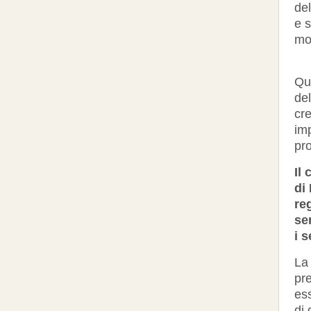
de
e s
mo
Que
del
cre
im
pro
Il
di
re
se
i 
La 
pr
ess
di 