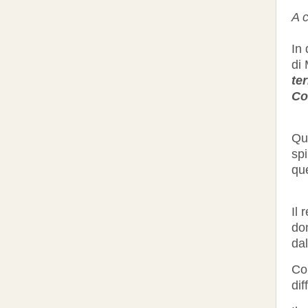
A c
In 
di 
te
Co
Qu
spi
qu
Il 
don
dal
Com
dif