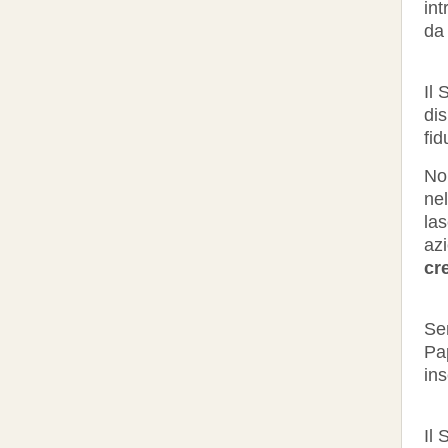
int
da
Il 
di
fid
No
nel
las
az
cr
Sen
Pa
in
Il 