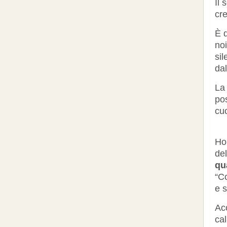
Il
cre
È 
noi
sil
da
La 
pos
cu
Ho 
del
qu
“C
e 
Acc
ca