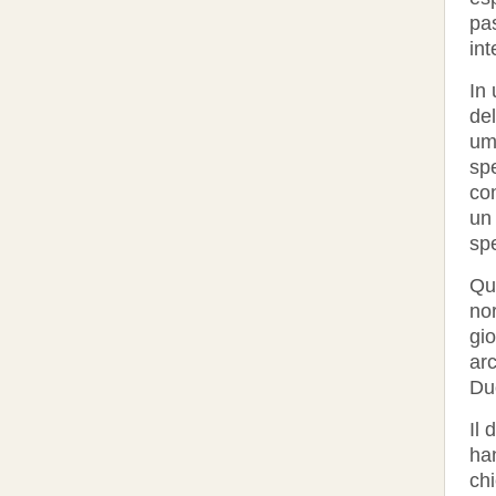
pas
int
In
del
umi
spe
con
un 
sp
Qu
nor
gi
arc
Du
Il 
han
chi