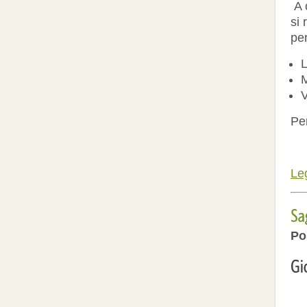
A c
si 
per
L
M
V
Pe
Leg
Po