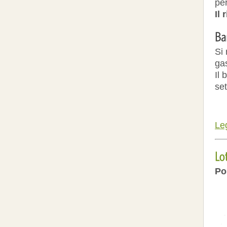
per
Il
Si 
ga
Il
se
Leg
Po