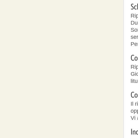
Rip
Du
Son
ser
Pe
Rip
Gi
lit
Il 
op
Vi