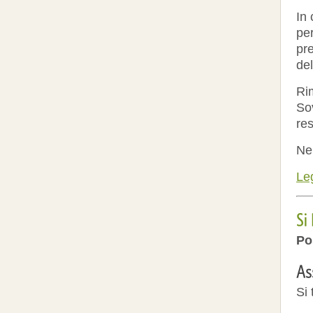
In 
per
pr
del
Rim
Sov
re
Nei
Leg
Po
Si 