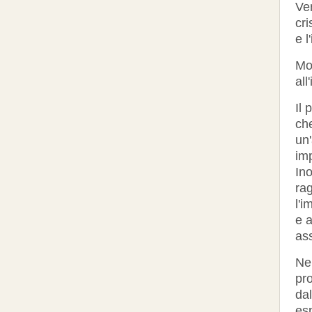
Ve
cri
e l
Mo
all
Il 
ch
un
imp
In
rag
l'i
e a
as
Nel
pro
da
esp