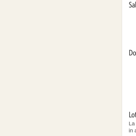
La 
in 