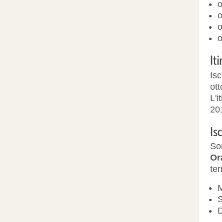
o
o
o
o
Isc
ott
L'i
20
Son
Or
ter
M
S
D